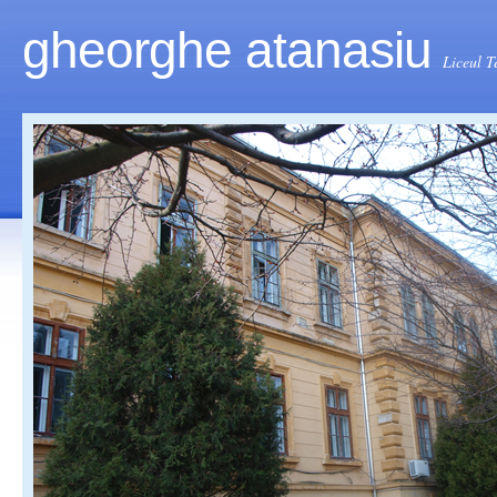
gheorghe atanasiu
Liceul T