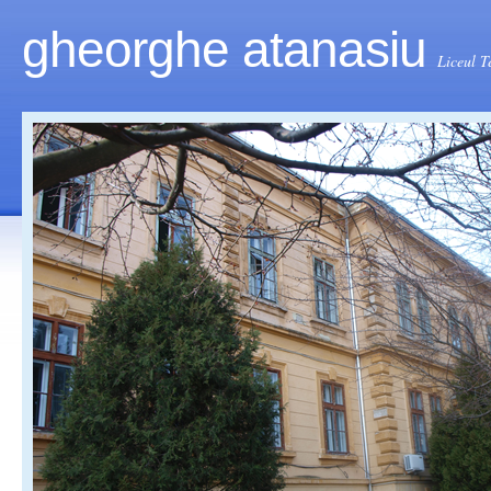
gheorghe atanasiu
Liceul T