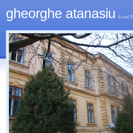
gheorghe atanasiu
Liceul T