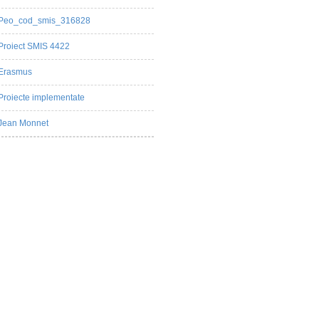
Peo_cod_smis_316828
Proiect SMIS 4422
Erasmus
Proiecte implementate
Jean Monnet