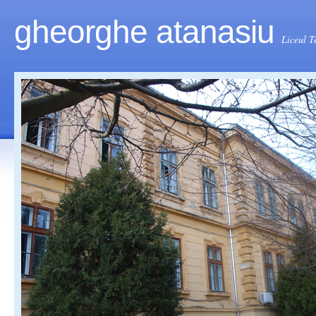
gheorghe atanasiu
Liceul T